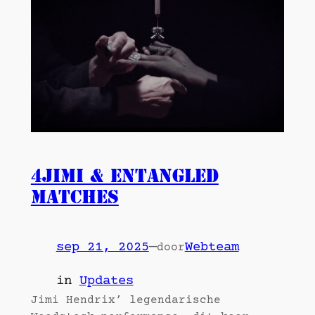
4JIMI & Entangled
Matches
sep 21, 2025
—
Webteam
door
in
Updates
Jimi Hendrix’ legendarische