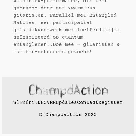
Woodstock-performance, dit keer
gebracht door een zwerm van
gitaristen. Parallel met Entangled
Matches, een participatief
geluidskunstwerk met luciferdoosjes,
geïnspireerd op quantum
entanglement.Doe mee – gitaristen &
lucifer-schudders gezocht!
nl
En
fr
it
DE
OVER
Updates
Contact
Register
© Champdaction 2025