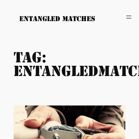
Spring
naar
de
inhoud
Tag:
EntangledMatc